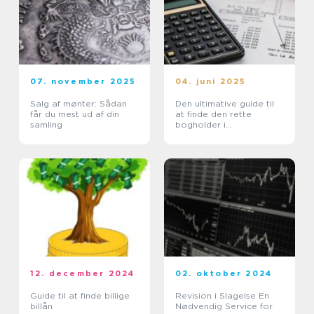
07. november 2025
04. juni 2025
Salg af mønter: Sådan
Den ultimative guide til
får du mest ud af din
at finde den rette
samling
bogholder i
Nordsjælland
12. december 2024
02. oktober 2024
Guide til at finde billige
Revision i Slagelse En
billån
Nødvendig Service for