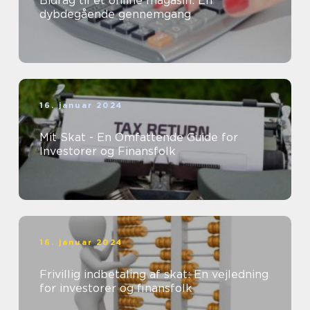
Bidrag til et online magasin: En
dybdegående gennemgang
16. januar 2024
Mit Skat - En Omfattende Guide for
Investorer og Finansfolk
16. januar 2024
Frivillig indbetaling af skat: En vejledning
for investorer og finansfolk