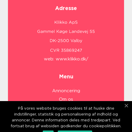
Adresse
web:
www.klikko.dk/
Menu
Annoncering
Om os
Cookies
På vores website bruges cookies til at huske dine
indstillinger, statistik og personalisering af indhold og
Kontakt os
annoncer. Denne information deles med tredjepart. Ved
Sitemap
fortsat brug af websiden godkender du cookiepolitikken.