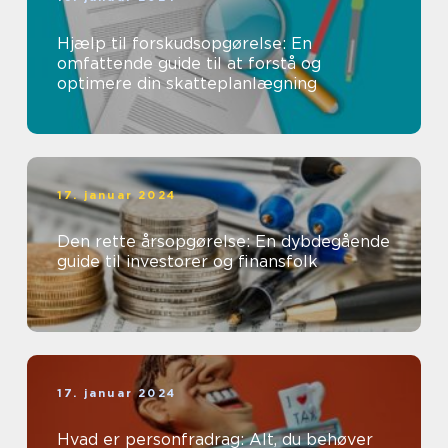
Hjælp til forskudsopgørelse: En
omfattende guide til at forstå og
optimere din skatteplanlægning
17. januar 2024
Den rette årsopgørelse: En dybdegående
guide til investorer og finansfolk
17. januar 2024
Hvad er personfradrag: Alt, du behøver