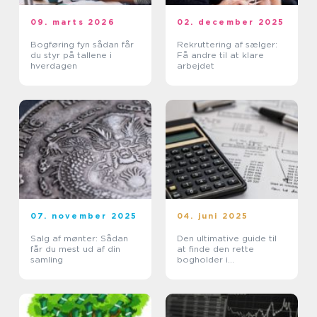
09. marts 2026
02. december 2025
Bogføring fyn sådan får
Rekruttering af sælger:
du styr på tallene i
Få andre til at klare
hverdagen
arbejdet
07. november 2025
04. juni 2025
Salg af mønter: Sådan
Den ultimative guide til
får du mest ud af din
at finde den rette
samling
bogholder i
Nordsjælland