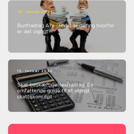
16. januar 2024
Bunfradrag Arv - Hvad er det og hvorfor
er det vigtigt?
15. januar 2024
Skat beskæftigelsesfradrag: En
omfattende guide til et vigtigt
skattekoncept