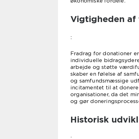
økonomiske fordele.
Vigtigheden af 
:
Fradrag for donationer er
individuelle bidragsyder
arbejde og støtte værdif
skaber en følelse af samfu
og samfundsmæssige udfo
incitamentet til at doner
organisationer, da det m
og gør doneringsprocess
Historisk udvik
: