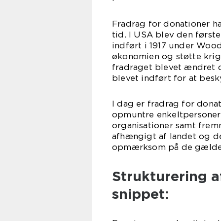
Fradrag for donationer ha
tid. I USA blev den først
indført i 1917 under Woo
økonomien og støtte krig
fradraget blevet ændret 
blevet indført for at be
I dag er fradrag for donat
opmuntre enkeltpersoner 
organisationer samt fremm
afhængigt af landet og de
opmærksom på de gældende
Strukturering a
snippet: