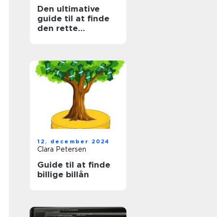
Den ultimative
guide til at finde
den rette
bogholder i
Nordsjælland
12. december 2024
Clara Petersen
Guide til at finde
billige billån