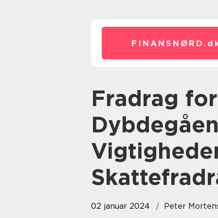
FINANSNØRD.
d
Fradrag for Donationer: En
Dybdegåend
Vigtighede
Skattefrad
02 januar 2024
Peter Morten