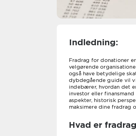
Indledning:
Fradrag for donationer er
velgørende organisationer
også have betydelige ska
dybdegående guide vil vi
indebærer, hvordan det er
investor eller finansmand
aspekter, historisk persp
maksimere dine fradrag o
Hvad er fradrag