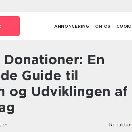
k
ANNONCERING
OM OS
COOKI
e Guide til
n og Udviklingen af
rag
sen
Redaktio