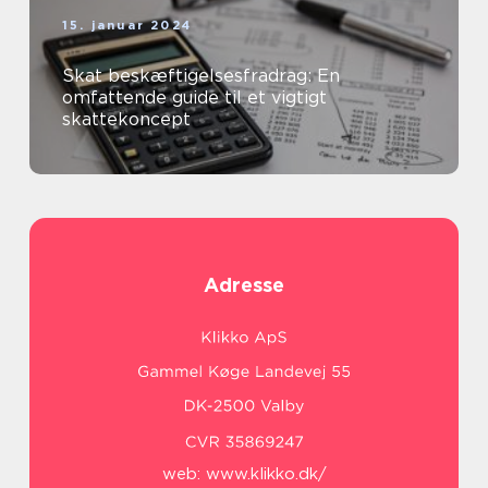
15. januar 2024
Skat beskæftigelsesfradrag: En
omfattende guide til et vigtigt
skattekoncept
Adresse
web:
www.klikko.dk/