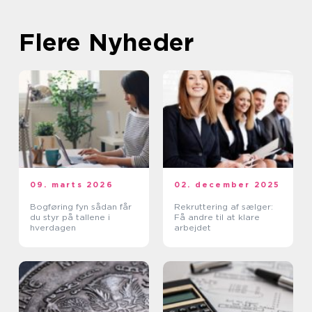
Flere Nyheder
09. marts 2026
02. december 2025
Bogføring fyn sådan får
Rekruttering af sælger:
du styr på tallene i
Få andre til at klare
hverdagen
arbejdet