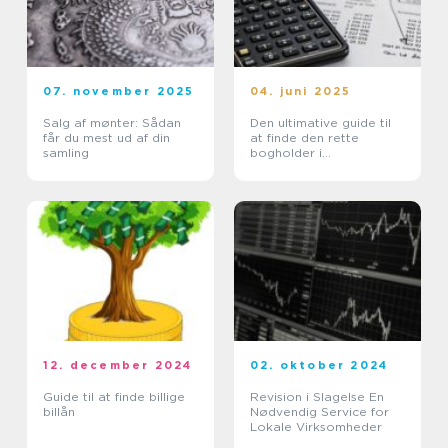
07. november 2025
04. juni 2025
Salg af mønter: Sådan
Den ultimative guide til
får du mest ud af din
at finde den rette
samling
bogholder i
Nordsjælland
12. december 2024
02. oktober 2024
Guide til at finde billige
Revision i Slagelse En
billån
Nødvendig Service for
Lokale Virksomheder