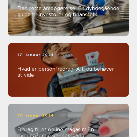
Den rette årsopgørelse: En dybdegående
guide til investorer og finansfolk
17. januar 2024
Hvad er personfradrag: Alt, du behøver
at vide
17. januar 2024
Bidrag til et online magasin: En
dybdegående gennemgang