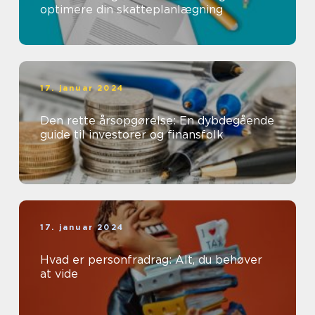
optimere din skatteplanlægning
17. januar 2024
Den rette årsopgørelse: En dybdegående
guide til investorer og finansfolk
17. januar 2024
Hvad er personfradrag: Alt, du behøver
at vide