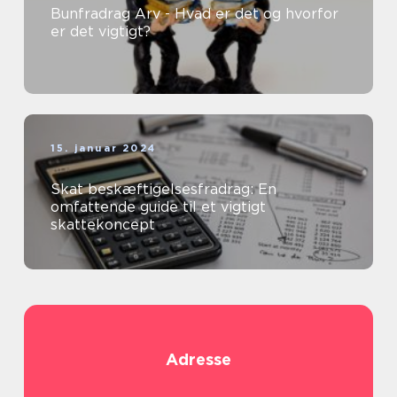
Bunfradrag Arv - Hvad er det og hvorfor
er det vigtigt?
15. januar 2024
Skat beskæftigelsesfradrag: En
omfattende guide til et vigtigt
skattekoncept
Adresse