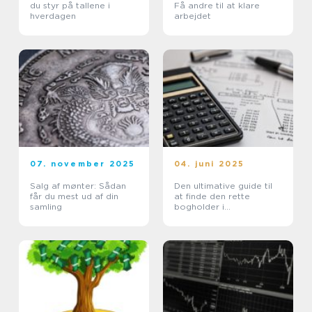
du styr på tallene i
Få andre til at klare
hverdagen
arbejdet
07. november 2025
04. juni 2025
Salg af mønter: Sådan
Den ultimative guide til
får du mest ud af din
at finde den rette
samling
bogholder i
Nordsjælland