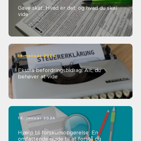
Gave skat: Hvad er det, og hvad du skal
vide
18. januar 2024
Ekstra befordringsbidrag: Alt, du
behøver at vide
18. januar 2024
Hjælp til forskudsopgørelse: En
omfattende guide til at forstå og